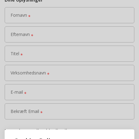
Fornavn
*
Efternavn
*
Titel
*
Virksomhedsnavn
*
E-mail
*
Bekræft Email
*
For at kunne tilmelde dig til vores events og
arrangementer, har vi brug for at gemme diverse