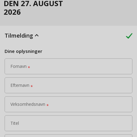
DEN 27. AUGUST
2026
keyboard_arrow_up
Tilmelding
Dine oplysninger
Fornavn
*
Efternavn
*
Virksomhedsnavn
*
Titel