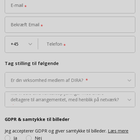
E-mail
*
Bekræft Email
*
keyboard_arrow_down
+45
Telefon
*
Tag stilling til følgende
Er din virksomhed medlem af DIRA?
*
Må vi dele dine kontaktoplysninger med andre
deltagere til arrangementet, med henblik på netværk?
*
GDPR & samtykke til billeder
Jeg accepterer GDPR og giver samtykke til billeder.
Læs mere
Ja
Nej