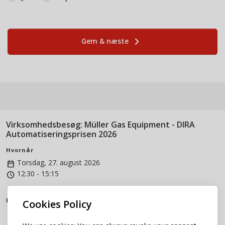
keyboard_arrow_right
Gem & næste
Virksomhedsbesøg: Müller Gas Equipment - DIRA
Automatiseringsprisen 2026
Hvornår
Torsdag, 27. august 2026
date_range
12:30 - 15:15
access_time
Beliggenhed
Cookies Policy
room
Müller Gas Equipment
Mommarkvej 7 - 11, 6400 Sønderborg