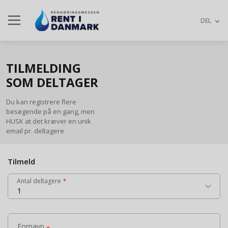
dehaze
keyboard_arrow_down
DEL
TILMELDING
SOM DELTAGER
Du kan registrere flere
besøgende på en gang, men
HUSK at det kræver en unik
email pr. deltagere
Tilmeld
Antal deltagere
*
keyboard_arrow_down
1
close
Fornavn