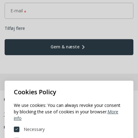
E-mail
*
Tilføj flere
keyboard_arrow_right
Gem & næste
Cookies Policy
Optik Team - Efterårs messe
We use cookies: You can always revoke your consent
by blocking the use of cookies in your browser.
More
Tilføj til kalender
info
Beliggenhed
Necessary
room
Odense Congress Center