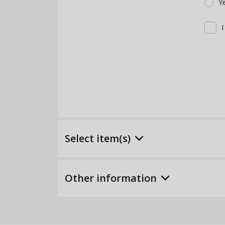
Y
I
keyboard_arrow_down
Select item(s)
keyboard_arrow_down
Other information