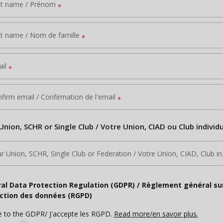
st name / Prénom
*
t name / Nom de famille
*
il
*
firm email / Confirmation de l'email
*
Union, SCHR or Single Club / Votre Union, CIAD ou Club individ
Your Union, SCHR, Sin
al Data Protection Regulation (GDPR) / Règlement général sur
ction des données (RGPD)
e to the GDPR/ J'accepte les RGPD.
Read more/en savoir plus.