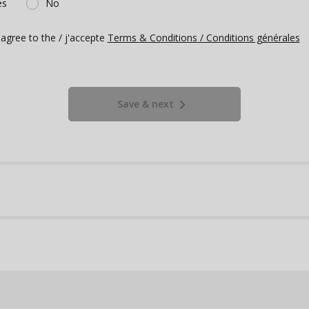
es
No
 agree to the / j'accepte
Terms & Conditions / Conditions générales
keyboard_arrow_right
Save & next