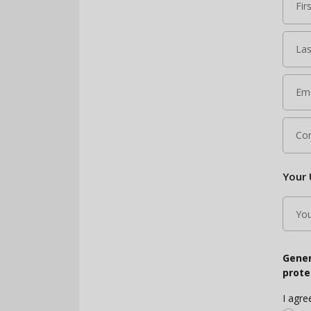
Fir
Las
Ema
Con
Your 
Gener
prote
I agre