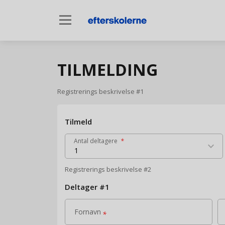
dehaze
TILMELDING
Registrerings beskrivelse #1
Tilmeld
Antal deltagere
*
keyboard_arrow_down
1
Registrerings beskrivelse #2
Deltager
#
1
Fornavn
*