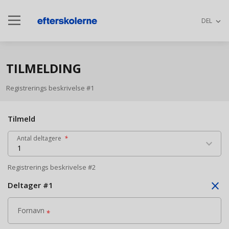
dehaze
keyboard_arrow_down
DEL
TILMELDING
Registrerings beskrivelse #1
Tilmeld
Antal deltagere
*
keyboard_arrow_down
1
Registrerings beskrivelse #2
close
Deltager
#
1
Fornavn
*