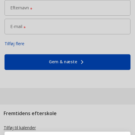
Efternavn
*
E-mail
*
Tilføj flere
keyboard_arrow_right
Gem & næste
Fremtidens efterskole
Tilføj til kalender