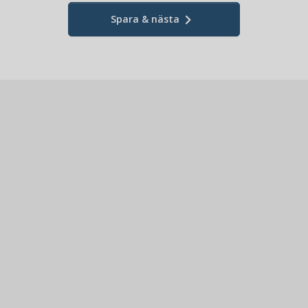
keyboard_arrow_right
Spara & nästa