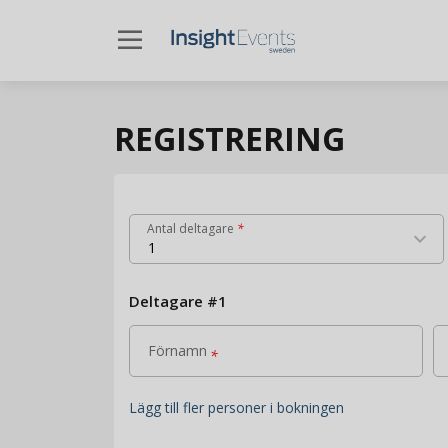
dehaze
REGISTRERING
Antal deltagare
*
keyboard_arrow_down
1
Deltagare
#
1
Förnamn
*
Lägg till fler personer i bokningen