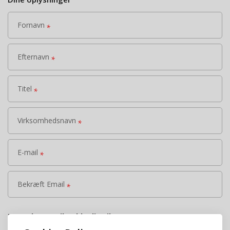
Fornavn
*
Efternavn
*
Titel
*
Virksomhedsnavn
*
E-mail
*
Bekræft Email
*
For at kunne tilmelde dig til vores events og
arrangementer, har vi brug for at gemme diverse